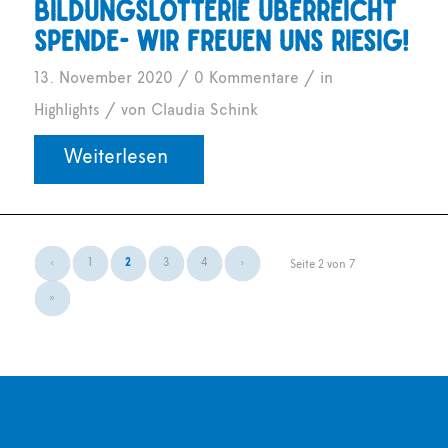
Bildungslotterie überreicht
Spende- wir freuen uns riesig!
/
/
13. November 2020
0 Kommentare
in
/
Highlights
von
Claudia Schink
Weiterlesen
‹
1
2
3
4
›
Seite 2 von 7
»