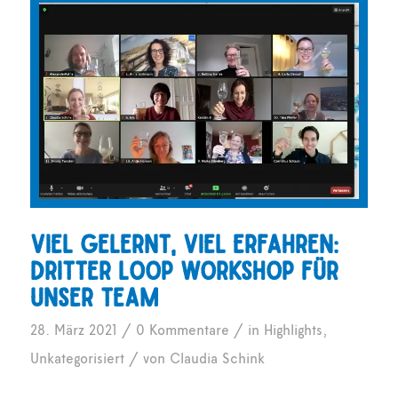
Viel gelernt, viel erfahren:
Dritter Loop Workshop für
unser Team
/
/
28. März 2021
0 Kommentare
in
Highlights
,
/
Unkategorisiert
von
Claudia Schink